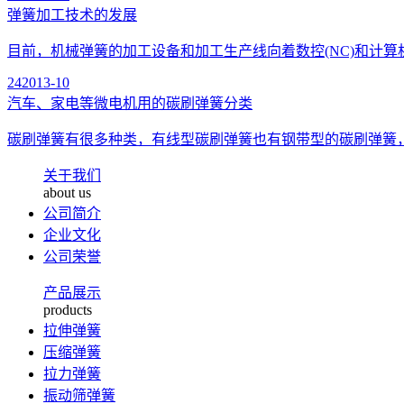
弹簧加工技术的发展
目前，机械弹簧的加工设备和加工生产线向着数控(NC)和计算机
24
2013-10
汽车、家电等微电机用的碳刷弹簧分类
碳刷弹簧有很多种类，有线型碳刷弹簧也有钢带型的碳刷弹簧，
关于我们
about us
公司简介
企业文化
公司荣誉
产品展示
products
拉伸弹簧
压缩弹簧
拉力弹簧
振动筛弹簧