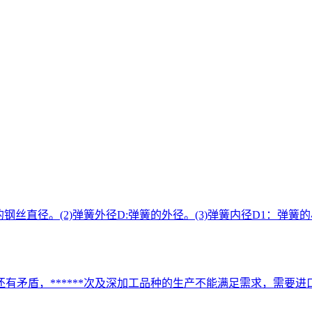
丝直径。(2)弹簧外径D:弹簧的外径。(3)弹簧内径D1：弹簧的小外
矛盾，******次及深加工品种的生产不能满足需求，需要进口