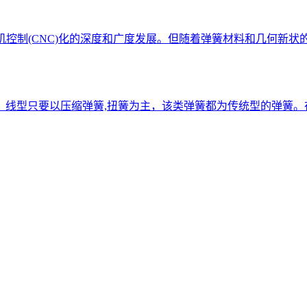
控制(CNC)化的深度和广度发展。但随着弹簧材料和几何新状的
线型只要以压缩弹簧,扭簧为主，该类弹簧都为传统型的弹簧。在现