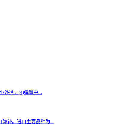
径。(4)弹簧中...
弥补。进口主要品种为...