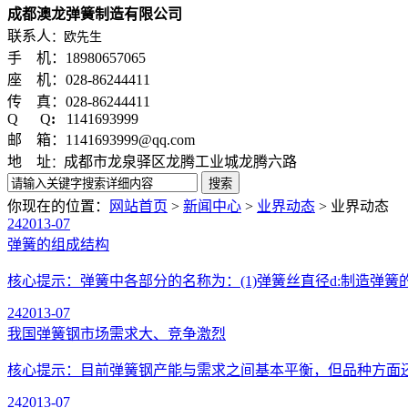
成都澳龙弹簧制造有限公司
联系人
：欧先生
手 机：18980657065
座 机：028-86244411
传 真：028-86244411
Q Q
:
1141693999
邮 箱：1141693999@qq.com
地 址
成都市龙泉驿区龙腾工业城龙腾六路
：
你现在的位置：
网站首页
>
新闻中心
>
业界动态
>
业界动态
24
2013-07
弹簧的组成结构
核心提示：弹簧中各部分的名称为：(1)弹簧丝直径d:制造弹簧的钢
24
2013-07
我国弹簧钢市场需求大、竞争激烈
核心提示：目前弹簧钢产能与需求之间基本平衡，但品种方面还有
24
2013-07